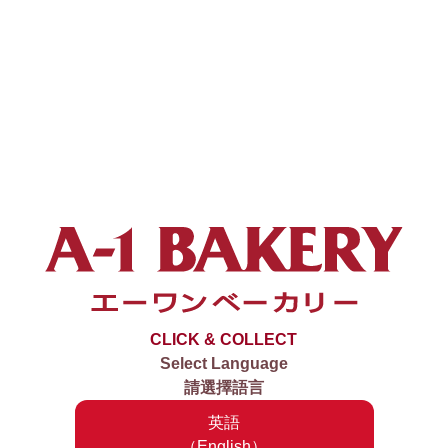
CLICK & COLLECT
Select Language
請選擇語言
英語
（English）