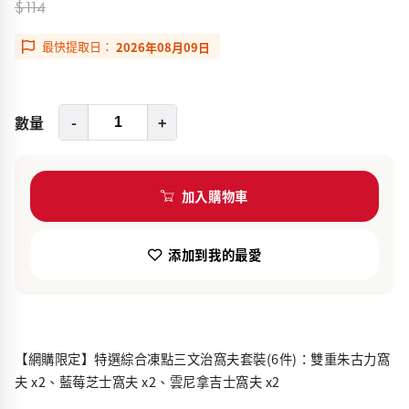
$114
最快提取日：
2026年08月09日
數量
-
+
加入購物車
添加到我的最愛
【網購限定】特選綜合凍點三文治窩夫套裝(6件)：雙重朱古力窩
夫 x2、藍莓芝士窩夫 x2、雲尼拿吉士窩夫 x2