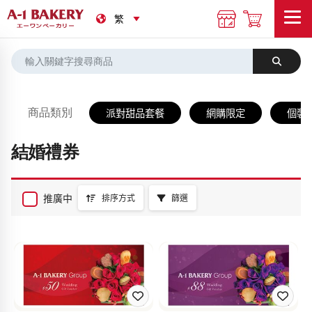
商品類別
派對甜品套餐
網購限定
個裝
結婚禮券
推廣中
排序方式
篩選