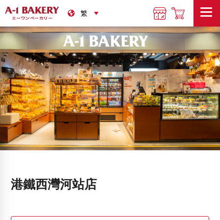
港鐵西灣河站店