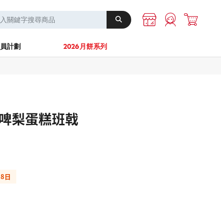
A-1 Energy
其他
員計劃
2026月餅系列
啤梨蛋糕班戟
08日