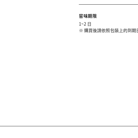
嘗味期限
1~2 日
※ 購買後請依照包裝上的到期