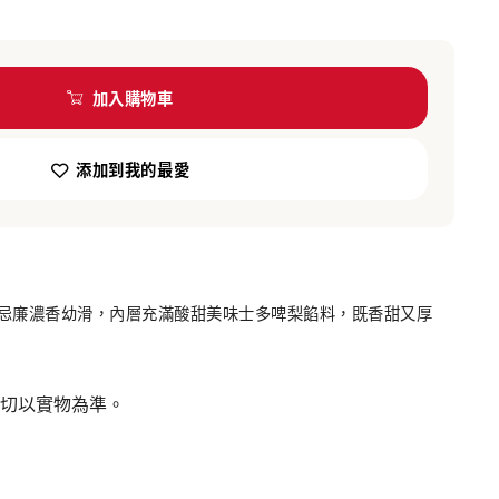
加入購物車
添加到我的最愛
忌廉濃香幼滑，內層充滿酸甜美味士多啤梨餡料，既香甜又厚
⠀⠀⠀⠀⠀⠀⠀
切以實物為準。