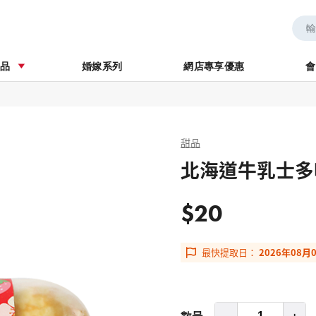
券
婚嫁系列
商品
婚嫁系列
網店專享優惠
會
甜品
北海道牛乳士多
$20
最快提取日：
2026年08月
數量
-
+