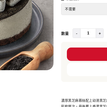
數量
-
+
濃厚黑芝麻慕絲配上幼滑黑芝
鬆軟層次，最後覆上香濃黑芝