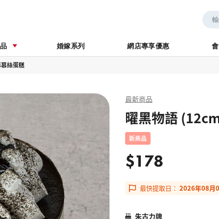
券
婚嫁系列
商品
婚嫁系列
網店專享優惠
會
芝麻慕絲蛋糕
最新商品
曜黑物語 (12
新商品
$178
最快提取日：
2026年08月
朱古力牌