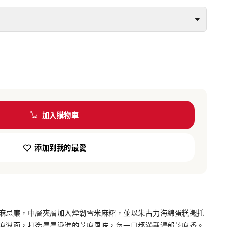
加入購物車
添加到我的最愛
麻忌廉，中層夾層加入煙韌雪米麻糬，並以朱古力海綿蛋糕襯托
麻淋面，打造層層遞進的芝麻風味，每一口都滿載濃郁芝麻香。