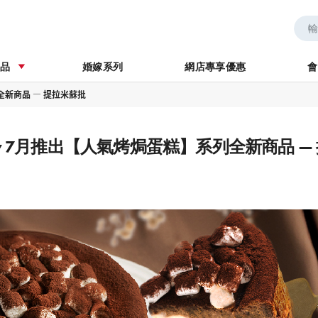
券
婚嫁系列
商品
婚嫁系列
網店專享優惠
會
列全新商品 — 提拉米蘇批
kery 7月推出【人氣烤焗蛋糕】系列全新商品 