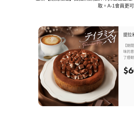
取。
A-1
會員更可
提拉米
【期
味的
了煙
一般
$6
酥脆
花糖
交織
和味