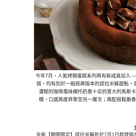
今年
7
月，人氣烤焗蛋糕系列再有新成員加入
搭，均有別於一般經典版本的提拉米蘇甜點。
濃郁的咖啡風味襯托奶香十足的意大利馬斯卡
糯，口感再度昇華至另一層次；再配搭鬆脆香
全新【期間限定】提拉米蘇批於
7
月
1
日起登陸