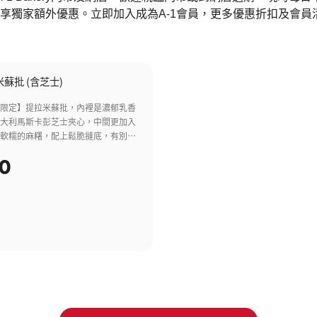
享獨家額外優惠。立即加入成為
A-1
會員，更多優惠折扣及會員
蘇批 (含芝士)
間限定】提拉米蘇批，內裡是濃郁乳香
意大利馬斯卡彭芝士夾心，中間更加入
韌軟糯的麻糬，配上鬆脆撻底，有別於
的提拉米蘇，柔順綿滑的口感中增添了
0
的口感，面層灑上一層咖啡粉，再用綿
點綴，微微苦味中帶有絲絲甜蜜，層層
出意大利傳統氣息以及變化多端的口感
道。