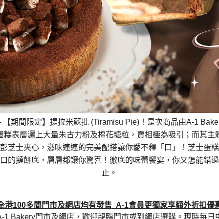
—
【期間限定】提拉米蘇批
(
Tiramisu Pie)
！是次商品由
A-1 Bake
蛋糕表層灑上大量朱古力粉及棉花糖粒，賣相極為吸引；而其主
彭芝士夾心，滋味連連的完美配搭讓你愛不釋「口」！芝士蛋糕
口的撻餅底，層層都讓你驚喜！徹底的味蕾饗宴，你又怎能錯過
止。
全港
100
多間門市及網店均有發售
A-1
會員更獨家享額外折扣優
A-1 Bakery
門市及網店，歡迎親臨門市或到網店選購。現時每日