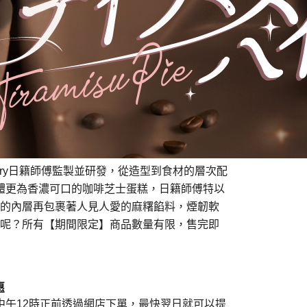
ry
日籍師傅監製並研發，從造型到食材的層次配
體更為
香濃可口的咖啡芝士蛋糕，
日
籍師傅特以
的內層再包裹著人見人愛的麻糬餡料，煙韌軟
呢？
所有【期間限定】商品數量有限，售完即
惠
中午
12
時正前透過網店下單，最快翌日就可以提