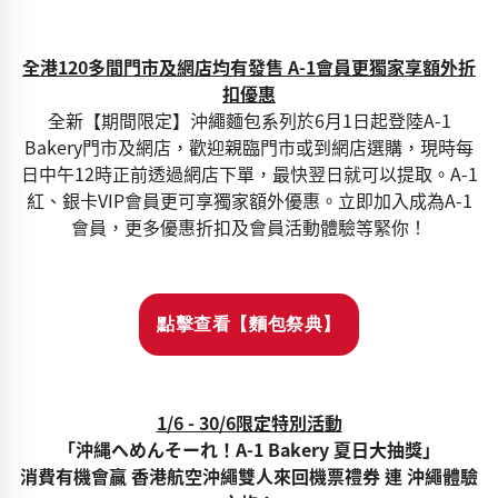
全港120多間門市及網店均有發售 A-1會員更獨家享額外折
扣優惠
全新【期間限定】沖繩麵包系列於6月1日起登陸A-1
Bakery門市及網店，歡迎親臨門市或到網店選購，現時每
日中午12時正前透過網店下單，最快翌日就可以提取。A-1
紅、銀卡VIP會員更可享獨家額外優惠。立即加入成為A-1
會員，更多優惠折扣及會員活動體驗等緊你！
點擊查看【麵包祭典】
1/6 - 30/6限定特別活動
「沖縄へめんそーれ！A-1 Bakery 夏日大抽獎」
消費有機會贏 香港航空沖繩雙人來回機票禮券 連 沖繩體驗