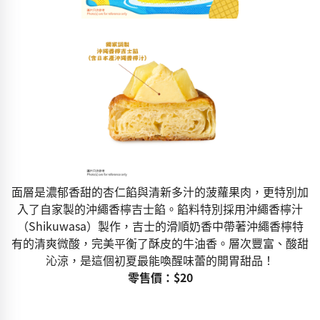
面層是濃郁香甜的杏仁餡與清新多汁的菠蘿果肉，更特別加
入了自家製的沖繩香檸吉士餡。餡料特別採用沖繩香檸汁
（Shikuwasa）製作，吉士的滑順奶香中帶著沖繩香檸特
有的清爽微酸，完美平衡了酥皮的牛油香。層次豐富、酸甜
沁涼，是這個初夏最能喚醒味蕾的開胃甜品！
零售價：$20