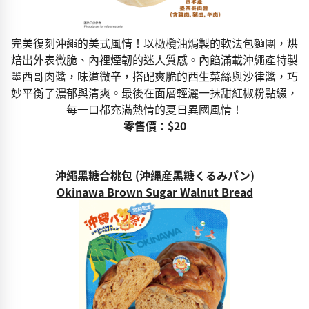
完美復刻沖繩的美式風情！以橄欖油焗製的軟法包麵團，烘
焙出外表微脆、內裡煙韌的迷人質感。內餡滿載沖繩產特製
墨西哥肉醬，味道微辛，搭配爽脆的西生菜絲與沙律醬，巧
妙平衡了濃郁與清爽。最後在面層輕灑一抹甜紅椒粉點綴，
每一口都充滿熱情的夏日異國風情！
零售價：$20
沖繩黑糖合桃包 (沖縄産黒糖くるみパン)
Okinawa Brown Sugar Walnut Bread