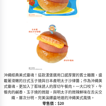
沖繩經典美式靈魂！這款漢堡選用口感厚實的賓士麵團，盛
載著滑嫩的日式玉子燒與日本產明太子沙律醬；作為沖繩美
式靈魂，更加入了惹味誘人的厚切午餐肉。一大口咬下，午
餐肉的鹹香、玉子燒的微甜，與明太子的微辣鮮味在舌尖交
織，層次分明，完美演繹最地道的沖繩美式風情。
零售價：$20