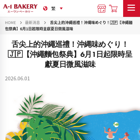
HOME
最新消息
舌尖上的沖繩巡禮！沖縄味めぐり！🇯🇵【沖繩麵
包祭典】6月1日起限時呈獻夏日微風滋味
舌尖上的沖繩巡禮！沖縄味めぐり！
🇯🇵【沖繩麵包祭典】6月1日起限時呈
獻夏日微風滋味
2026.06.01