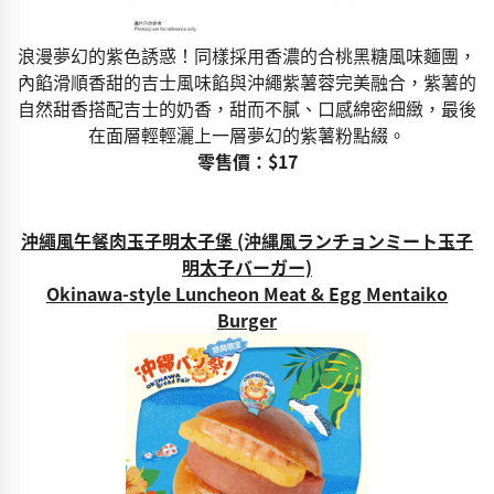
浪漫夢幻的紫色誘惑！同樣採用香濃的合桃黑糖風味麵團，
內餡滑順香甜的吉士風味餡與沖繩紫薯蓉完美融合，紫薯的
自然甜香搭配吉士的奶香，甜而不膩、口感綿密細緻，最後
在面層輕輕灑上一層夢幻的紫薯粉點綴。
零售價：$17
沖繩風午餐肉玉子明太子堡 (沖縄風ランチョンミート玉子
明太子バーガー)
Okinawa-style Luncheon Meat & Egg Mentaiko
Burger