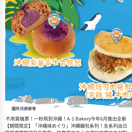
不用買機票！一秒飛到沖繩！A-1 Bakery今年6月推出全新
【期間限定】「沖縄味めぐり」沖繩麵包系列！全系列由日