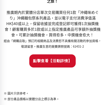
之旅！
推廣期內於實體分店單次交易購買任何1款「沖縄味めぐ
り」沖繩麵包祭系列產品，並以電子支付消費淨值滿
HK$40或以上，保留收據並完成登記即可獲得1次抽獎機
會！顧客購買多於1款或以上指定推廣產品可享額外抽獎機
會。可累計抽獎機會，買得愈多，中獎機會愈大！
經由「網購店取」預訂的相關商品及消費恕不具備有關活動的參加資格，
敬請留意。推廣生意的競賽牌照號碼：61431-2
點擊查看【活動詳情】
※ 圖片只供參考。
※ 部分產品價格以實體分店之標示為準。