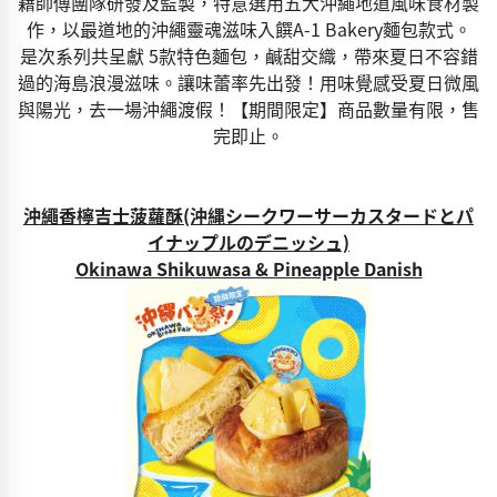
籍師傅團隊研發及監製，特意選用五大沖繩地道風味食材製
作，以最道地的沖繩靈魂滋味入饌A-1 Bakery麵包款式。
是次系列共呈獻 5款特色麵包，鹹甜交織，帶來夏日不容錯
過的海島浪漫滋味。讓味蕾率先出發！用味覺感受夏日微風
與陽光，去一場沖繩渡假！【期間限定】商品數量有限，售
完即止。
沖繩香檸吉士菠蘿酥(沖縄シークワーサーカスタードとパ
イナップルのデニッシュ)
Okinawa Shikuwasa & Pineapple Danish